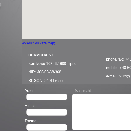
Wyświetl większą mapę
BERMUDA S.C.
phone/fax: +4
Karnkowo 102, 87-600 Lipno
mobile: +48 6
NIP: 466-03-38-368
e-mail:
biuro@
REGON: 340117055
Autor:
Nachricht:
E-mail:
Thema: