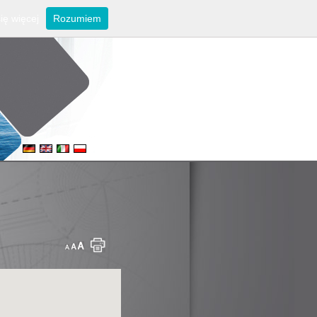
ię więcej
Rozumiem