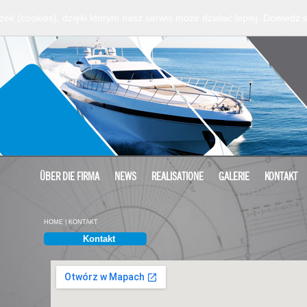
zek (cookies), dzięki którym nasz serwis może działać lepiej.
Dowiedz s
ÜBER DIE FIRMA
NEWS
REALISATIONE
GALERIE
KONTAKT
HOME
|
KONTAKT
Kontakt